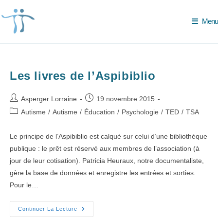
Skip
to
Menu
content
Les livres de l’Aspibiblio
Auteur/autrice
Publication
Asperger Lorraine
19 novembre 2015
de
publiée :
Post
Autisme
/
Autisme
/
Éducation
/
Psychologie
/
TED
/
TSA
la
category:
publication :
Le principe de l’Aspibiblio est calqué sur celui d’une bibliothèque
publique : le prêt est réservé aux membres de l’association (à
jour de leur cotisation). Patricia Heuraux, notre documentaliste,
gère la base de données et enregistre les entrées et sorties.
Pour le…
Les
Continuer La Lecture
Livres