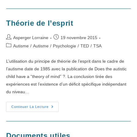
De
L’Aspibiblio
Théorie de l’esprit
Auteur/autrice
Publication
Asperger Lorraine
19 novembre 2015
de
publiée :
Post
Autisme
/
Autisme
/
Psychologie
/
TED
/
TSA
la
category:
publication :
L’utilisation du principe de théorie de l’esprit dans le cadre de
l’autisme date de 1985 avec la publication de Does the autistic
child have a “theory of mind” ?. La conclusion tirée des
expériences est l’existence d’un déficit spécifique indépendant
du niveau…
Théorie
Continuer La Lecture
De
L’esprit
Documents utiles