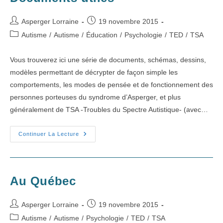
Auteur/autrice
Publication
Asperger Lorraine
19 novembre 2015
de
publiée :
Post
Autisme
/
Autisme
/
Éducation
/
Psychologie
/
TED
/
TSA
la
category:
publication :
Vous trouverez ici une série de documents, schémas, dessins,
modèles permettant de décrypter de façon simple les
comportements, les modes de pensée et de fonctionnement des
personnes porteuses du syndrome d’Asperger, et plus
généralement de TSA -Troubles du Spectre Autistique- (avec…
Documents
Continuer La Lecture
Utiles
Au Québec
Auteur/autrice
Publication
Asperger Lorraine
19 novembre 2015
de
publiée :
Post
Autisme
/
Autisme
/
Psychologie
/
TED
/
TSA