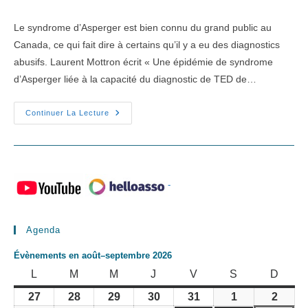
la
category:
publication :
Le syndrome d’Asperger est bien connu du grand public au
Canada, ce qui fait dire à certains qu’il y a eu des diagnostics
abusifs. Laurent Mottron écrit « Une épidémie de syndrome
d’Asperger liée à la capacité du diagnostic de TED de…
Au
Continuer La Lecture
Québec
-
Agenda
Évènements en août–septembre 2026
LUNDI
MARDI
MERCREDI
JEUDI
VENDREDI
SAMEDI
DIMA
L
M
M
J
V
S
D
27
28
29
30
31
1
2
27
28
29
30
31
1
2