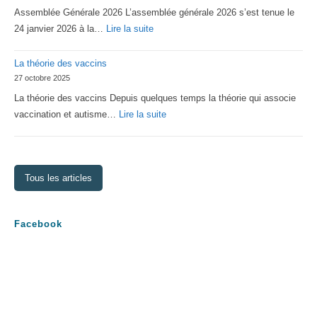
Assemblée Générale 2026 L’assemblée générale 2026 s’est tenue le
Lorraine
:
24 janvier 2026 à la…
Lire la suite
Assemblée
La théorie des vaccins
Générale
27 octobre 2025
2026
La théorie des vaccins Depuis quelques temps la théorie qui associe
:
vaccination et autisme…
Lire la suite
La
théorie
des
Tous les articles
vaccins
Facebook