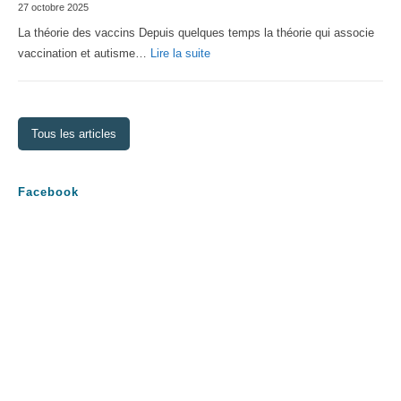
27 octobre 2025
2026
La théorie des vaccins Depuis quelques temps la théorie qui associe
:
vaccination et autisme…
Lire la suite
La
théorie
des
Tous les articles
vaccins
Facebook