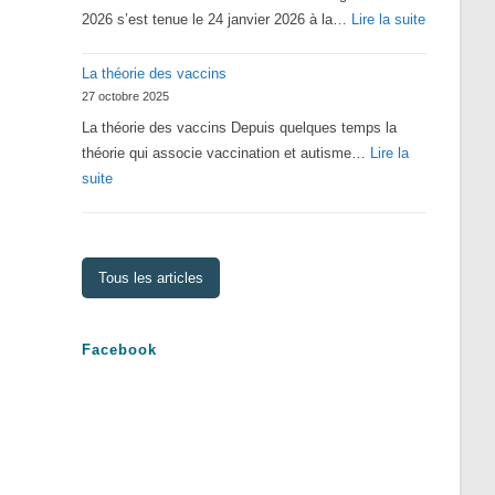
:
2026 s’est tenue le 24 janvier 2026 à la…
Lire la suite
Assemblé
La théorie des vaccins
Générale
27 octobre 2025
2026
La théorie des vaccins Depuis quelques temps la
théorie qui associe vaccination et autisme…
Lire la
:
suite
La
théorie
des
Tous les articles
vaccins
Facebook