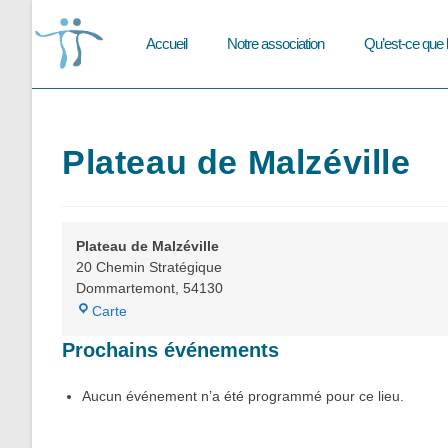
Skip
to
Accueil
Notre association
Qu’est-ce que 
content
Plateau de Malzéville
Plateau de Malzéville
20 Chemin Stratégique
Dommartemont
,
54130
Plateau
Carte
de
Prochains événements
Malzéville
Aucun événement n’a été programmé pour ce lieu.