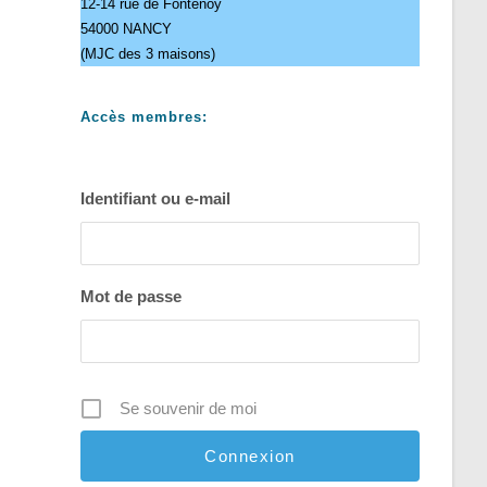
12-14 rue de Fontenoy
54000 NANCY
(MJC des 3 maisons)
Accès membres:
Identifiant ou e-mail
Mot de passe
Se souvenir de moi