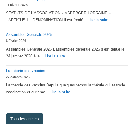
11 février 2026
STATUTS DE L’ASSOCIATION « ASPERGER LORRAINE »
:
ARTICLE 1 – DENOMINATION Il est fondé…
Lire la suite
Statuts
Assemblée Générale 2026
2026
8 février 2026
d’Asperger
Assemblée Générale 2026 L’assemblée générale 2026 s’est tenue le
Lorraine
:
24 janvier 2026 à la…
Lire la suite
Assemblée
La théorie des vaccins
Générale
27 octobre 2025
2026
La théorie des vaccins Depuis quelques temps la théorie qui associe
:
vaccination et autisme…
Lire la suite
La
théorie
des
Tous les articles
vaccins