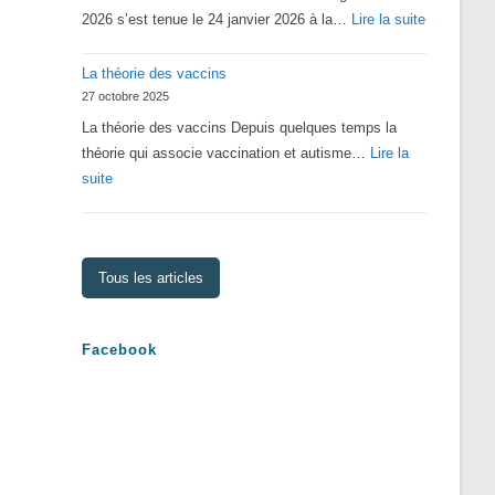
:
2026 s’est tenue le 24 janvier 2026 à la…
Lire la suite
Assemblé
La théorie des vaccins
Générale
27 octobre 2025
2026
La théorie des vaccins Depuis quelques temps la
théorie qui associe vaccination et autisme…
Lire la
:
suite
La
théorie
des
Tous les articles
vaccins
Facebook