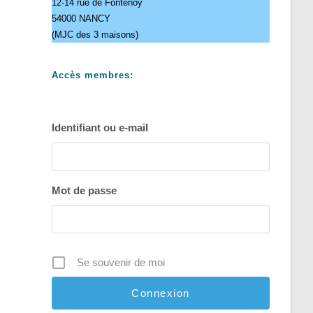
12-14 rue de Fontenoy
54000 NANCY
(MJC des 3 maisons)
Accès membres:
Identifiant ou e-mail
Mot de passe
Se souvenir de moi