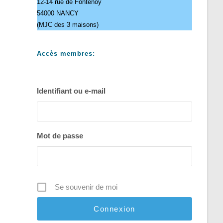
12-14 rue de Fontenoy
54000 NANCY
(MJC des 3 maisons)
Accès membres:
Identifiant ou e-mail
Mot de passe
Se souvenir de moi