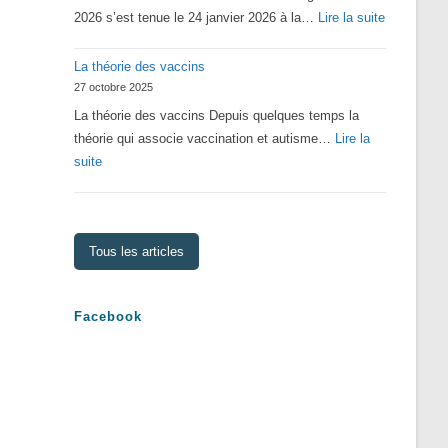
:
2026 s’est tenue le 24 janvier 2026 à la…
Lire la suite
Assemblé
La théorie des vaccins
Générale
27 octobre 2025
2026
La théorie des vaccins Depuis quelques temps la
théorie qui associe vaccination et autisme…
Lire la
:
suite
La
théorie
des
Tous les articles
vaccins
Facebook