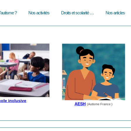
l’autisme ?
Nos activités
Droits et scolarité …
Nos articles
ole inclusive
AESH
(Autisme France )