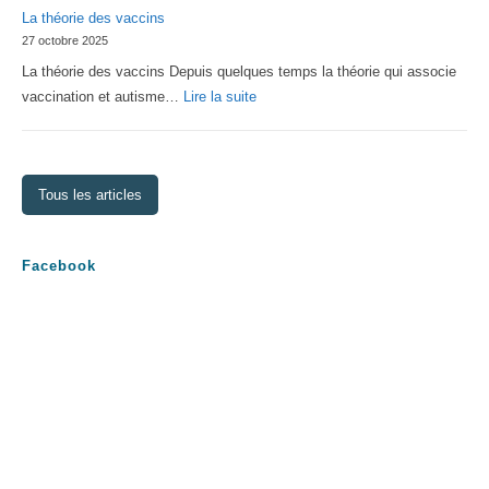
La théorie des vaccins
Générale
27 octobre 2025
2026
La théorie des vaccins Depuis quelques temps la théorie qui associe
:
vaccination et autisme…
Lire la suite
La
théorie
des
Tous les articles
vaccins
Facebook