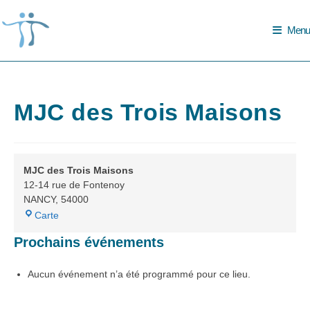
Skip
to
Menu
content
MJC des Trois Maisons
MJC des Trois Maisons
12-14 rue de Fontenoy
NANCY
,
54000
MJC
Carte
des
Prochains événements
Trois
Maisons
Aucun événement n’a été programmé pour ce lieu.