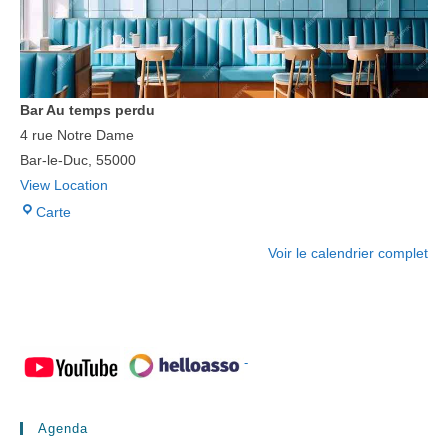
Bar Au temps perdu
4 rue Notre Dame
Bar-le-Duc
,
55000
View Location
Bar
Carte
Au
Voir le calendrier complet
temps
perdu
-
Agenda