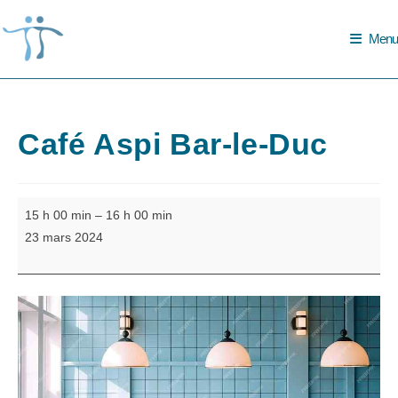
Skip
to
Menu
content
Café Aspi Bar-le-Duc
Café
15 h 00 min
–
16 h 00 min
Aspi
23 mars 2024
Bar-
le-
Duc