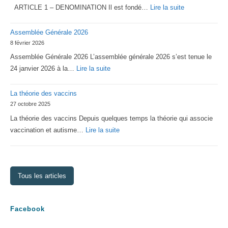
:
ARTICLE 1 – DENOMINATION Il est fondé…
Lire la suite
Statuts
Assemblée Générale 2026
2026
8 février 2026
d’Asperger
Assemblée Générale 2026 L’assemblée générale 2026 s’est tenue le
Lorraine
:
24 janvier 2026 à la…
Lire la suite
Assemblée
La théorie des vaccins
Générale
27 octobre 2025
2026
La théorie des vaccins Depuis quelques temps la théorie qui associe
:
vaccination et autisme…
Lire la suite
La
théorie
des
Tous les articles
vaccins
Facebook