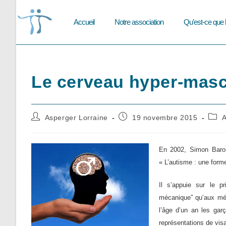
Skip
to
Accueil
Notre association
Qu’est-ce que 
content
Le cerveau hyper-masc
Auteur/autrice
Publication
Post
Asperger Lorraine
19 novembre 2015
A
de
publiée :
cate
la
publication :
En 2002, Simon Baron-
« L’autisme : une form
Il s’appuie sur le p
mécanique” qu’aux mé
l’âge d’un an les gar
représentations de visa