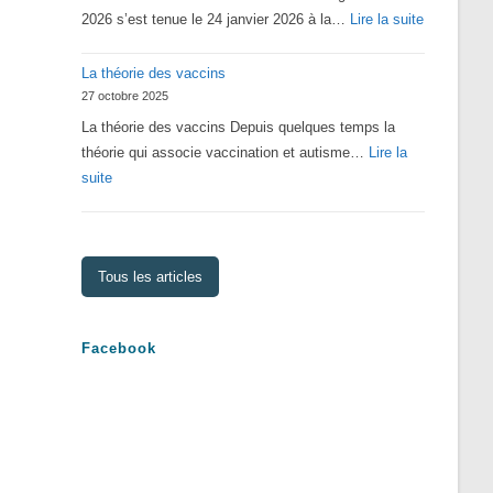
:
2026 s’est tenue le 24 janvier 2026 à la…
Lire la suite
Assemblé
La théorie des vaccins
Générale
27 octobre 2025
2026
La théorie des vaccins Depuis quelques temps la
théorie qui associe vaccination et autisme…
Lire la
:
suite
La
théorie
des
Tous les articles
vaccins
Facebook