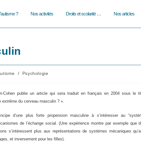
l’autisme ?
Nos activités
Droits et scolarité …
Nos articles
ulin
utisme
/
Psychologie
gory:
Cohen publie un article qui sera traduit en français en 2004 sous le ti
e extrême du cerveau masculin ? ».
rincipe d’une plus forte propension masculine à s’intéresser au “syst
canismes de l’échange social. (Une expérience montre par exemple que 
çons s’intéressent plus aux représentations de systèmes mécaniques qu’
ges, et inversement pour les filles).