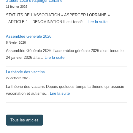
Statuts 2026 d’Asperger Lorraine
11 février 2026
STATUTS DE L’ASSOCIATION « ASPERGER LORRAINE »
:
ARTICLE 1 – DENOMINATION Il est fondé…
Lire la suite
Statuts
Assemblée Générale 2026
2026
8 février 2026
d’Asperger
Assemblée Générale 2026 L’assemblée générale 2026 s’est tenue le
Lorraine
:
24 janvier 2026 à la…
Lire la suite
Assemblée
La théorie des vaccins
Générale
27 octobre 2025
2026
La théorie des vaccins Depuis quelques temps la théorie qui associe
:
vaccination et autisme…
Lire la suite
La
théorie
des
Tous les articles
vaccins