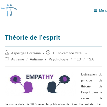
Skip
to
Menu
content
Théorie de l’esprit
Auteur/autrice
Publication
Asperger Lorraine
19 novembre 2015
de
publiée :
Post
Autisme
/
Autisme
/
Psychologie
/
TED
/
TSA
la
category:
publication :
L’utilisation du
principe de
théorie de
l’esprit dans le
cadre de
l’autisme date de 1985 avec la publication de Does the autistic child