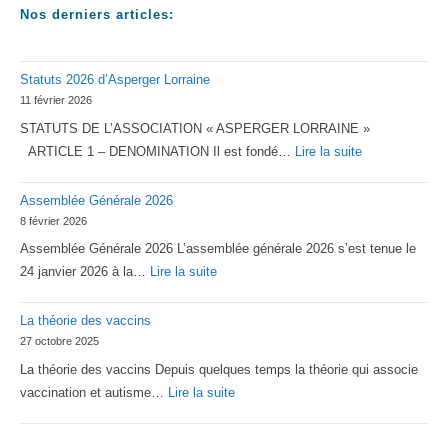
Nos derniers articles:
Statuts 2026 d’Asperger Lorraine
11 février 2026
STATUTS DE L’ASSOCIATION « ASPERGER LORRAINE »
:
ARTICLE 1 – DENOMINATION Il est fondé…
Lire la suite
Statuts
Assemblée Générale 2026
2026
8 février 2026
d’Asperger
Assemblée Générale 2026 L’assemblée générale 2026 s’est tenue le
Lorraine
:
24 janvier 2026 à la…
Lire la suite
Assemblée
La théorie des vaccins
Générale
27 octobre 2025
2026
La théorie des vaccins Depuis quelques temps la théorie qui associe
:
vaccination et autisme…
Lire la suite
La
théorie