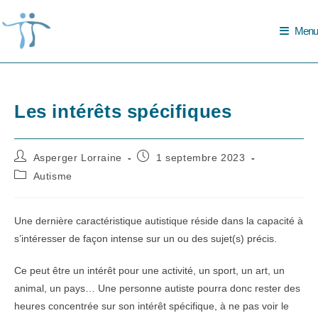
Skip
to
Menu
content
Les intérêts spécifiques
Auteur/autrice
Publication
Asperger Lorraine
1 septembre 2023
de
publiée :
Post
Autisme
la
category:
publication :
Une dernière caractéristique autistique réside dans la capacité à
s’intéresser de façon intense sur un ou des sujet(s) précis.
Ce peut être un intérêt pour une activité, un sport, un art, un
animal, un pays… Une personne autiste pourra donc rester des
heures concentrée sur son intérêt spécifique, à ne pas voir le