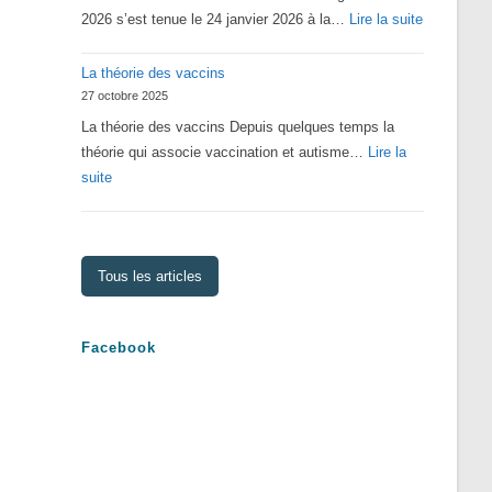
:
2026 s’est tenue le 24 janvier 2026 à la…
Lire la suite
Assemblé
La théorie des vaccins
Générale
27 octobre 2025
2026
La théorie des vaccins Depuis quelques temps la
théorie qui associe vaccination et autisme…
Lire la
:
suite
La
théorie
des
Tous les articles
vaccins
Facebook