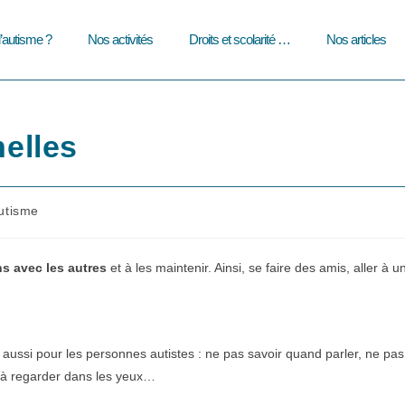
l’autisme ?
Nos activités
Droits et scolarité …
Nos articles
nelles
utisme
ory:
ons avec les autres
et à les maintenir. Ainsi, se faire des amis, aller à u
aussi pour les personnes autistes : ne pas savoir quand parler, ne pas
l à regarder dans les yeux…