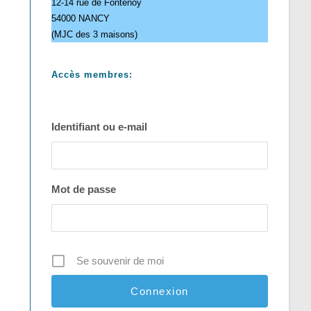
12-14 rue de Fontenoy
54000 NANCY
(MJC des 3 maisons)
Accès membres:
Identifiant ou e-mail
Mot de passe
Se souvenir de moi