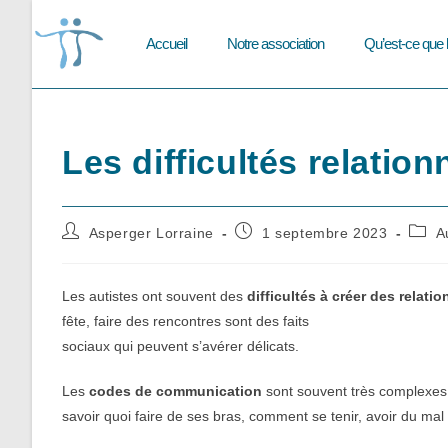
Skip
to
Accueil
Notre association
Qu’est-ce que 
content
Les difficultés relation
Auteur/autrice
Publication
Post
Asperger Lorraine
1 septembre 2023
A
de
publiée :
categ
la
publication :
Les autistes ont souvent des
difficultés à créer des relati
fête, faire des rencontres sont des faits
sociaux qui peuvent s’avérer délicats.
Les
codes de communication
sont souvent très complexes 
savoir quoi faire de ses bras, comment se tenir, avoir du ma